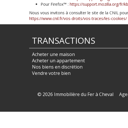
Pour Firefox™ :
https://support.mozilla.org/fr/k
Nous vous invitons à consulter le site de la CNIL pou
https://www.cnil.fr/vos-droits/vos-traces/les-cookies/
TRANSACTIONS
Acheter une maison
Acheter un appartement
Nos biens en discrétion
Vendre votre bien
© 2026 Immobilière du Fer à Cheval
Age