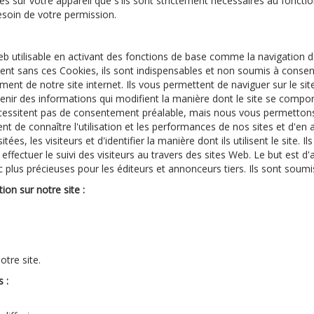
es sur votre appareil que s'ils sont strictement nécessaires au fon
soin de votre permission.
Web utilisable en activant des fonctions de base comme la navigation 
ent sans ces Cookies, ils sont indispensables et non soumis à conse
t de notre site internet. Ils vous permettent de naviguer sur le site 
tenir des informations qui modifient la manière dont le site se compo
nécessitent pas de consentement préalable, mais nous vous permettons
ent de connaître l'utilisation et les performances de nos sites et d'en
tées, les visiteurs et d'identifier la manière dont ils utilisent le site.
r effectuer le suivi des visiteurs au travers des sites Web. Le but est d'
onc plus précieuses pour les éditeurs et annonceurs tiers. Ils sont sou
ion sur notre site :
otre site.
 :