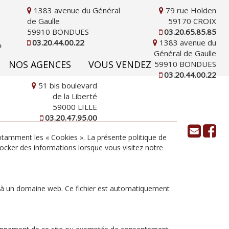
1383 avenue du Général
79 rue Holden
de Gaulle
59170 CROIX
59910 BONDUES
03.20.65.85.85
03.20.44.00.22
1383 avenue du
Général de Gaulle
NOS AGENCES
VOUS VENDEZ
59910 BONDUES
03.20.44.00.22
51 bis boulevard
de la Liberté
59000 LILLE
03.20.47.95.00
notamment les « Cookies ». La présente politique de
stocker des informations lorsque vous visitez notre
cié à un domaine web. Ce fichier est automatiquement