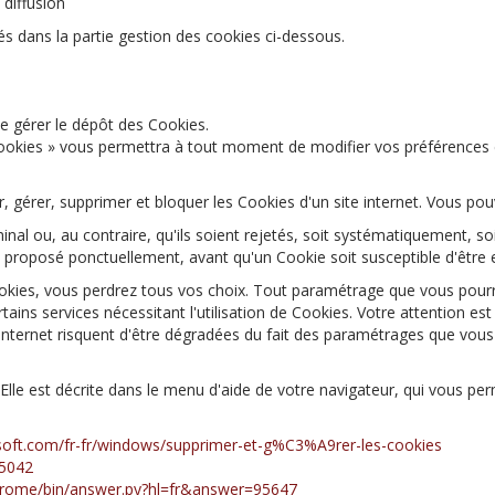
 diffusion
s dans la partie gestion des cookies ci-dessous.
 gérer le dépôt des Cookies.
Cookies » vous permettra à tout moment de modifier vos préférences 
r, gérer, supprimer et bloquer les Cookies d'un site internet. Vous po
nal ou, au contraire, qu'ils soient rejetés, soit systématiquement, so
 proposé ponctuellement, avant qu'un Cookie soit susceptible d'être e
okies, vous perdrez tous vos choix. Tout paramétrage que vous pourr
tains services nécessitant l'utilisation de Cookies. Votre attention est
e internet risquent d'être dégradées du fait des paramétrages que vous
 Elle est décrite dans le menu d'aide de votre navigateur, qui vous pe
osoft.com/fr-fr/windows/supprimer-et-g%C3%A9rer-les-cookies
H5042
chrome/bin/answer.py?hl=fr&answer=95647