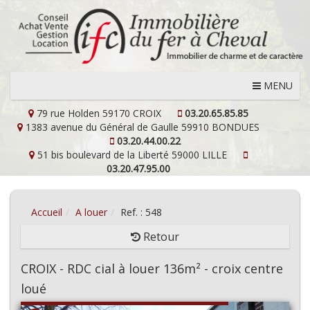
MENU
79 rue Holden
59170 CROIX
03.20.65.85.85
1383 avenue du Général de Gaulle
59910 BONDUES
03.20.44.00.22
51 bis boulevard de la Liberté
59000 LILLE
03.20.47.95.00
Accueil
A louer
Ref. : 548
Retour
CROIX - RDC cial à louer 136m² - croix centre
loué