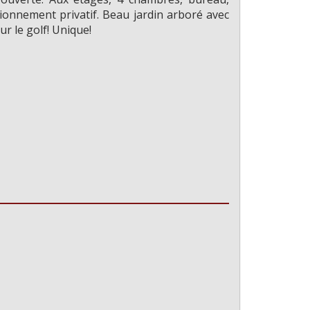
ous plus de photos?
ionnement privatif. Beau jardin arboré avec
r le golf! Unique!
Non