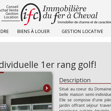
NDRE
BIENS À LOUER
GESTION LOCATIVE
viduelle 1er rang golf!
Description
Situé au coeur du Domaine 
belle maison semi-individu
Plus 
Elle se compose d'une piè
jardin offrant séjour trav
spacieuse cuisine équipée