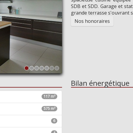
Voulez-v
SDB et SDD. Garage et stat
grande terrasse s'ouvrant su
Oui
Nos honoraires
Bilan énergétique
117 m²
575 m²
6
4