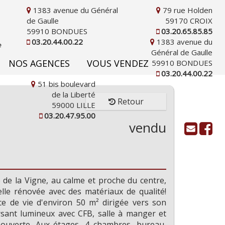
1383 avenue du Général
79 rue Holden
de Gaulle
59170 CROIX
59910 BONDUES
03.20.65.85.85
03.20.44.00.22
1383 avenue du
Général de Gaulle
NOS AGENCES
VOUS VENDEZ
59910 BONDUES
03.20.44.00.22
51 bis boulevard
de la Liberté
Retour
59000 LILLE
03.20.47.95.00
vendu
de la Vigne, au calme et proche du centre,
elle rénovée avec des matériaux de qualité!
d'informations
ce de vie d'environ 50 m² dirigée vers son
ersant lumineux avec CFB, salle à manger et
 ouverte. Aux étages, 4 chambres, bureau,