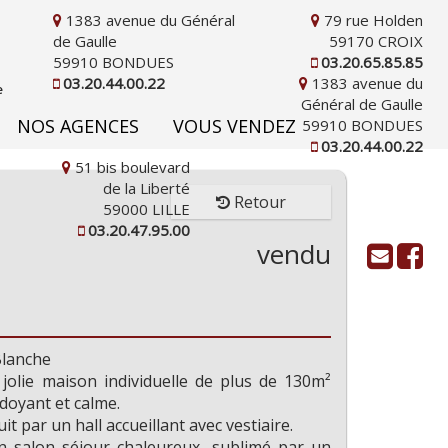
1383 avenue du Général
79 rue Holden
de Gaulle
59170 CROIX
59910 BONDUES
03.20.65.85.85
03.20.44.00.22
1383 avenue du
Général de Gaulle
NOS AGENCES
VOUS VENDEZ
59910 BONDUES
03.20.44.00.22
51 bis boulevard
de la Liberté
Retour
59000 LILLE
03.20.47.95.00
vendu
Blanche
 jolie maison individuelle de plus de 130m²
d'informations
oyant et calme.
t par un hall accueillant avec vestiaire.
n salon séjour chaleureux, sublimé par un