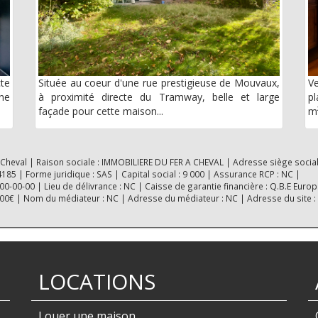
cte
Située au coeur d'une rue prestigieuse de Mouvaux,
V
ne
à proximité directe du Tramway, belle et large
pl
façade pour cette maison...
m²
 Cheval | Raison sociale : IMMOBILIERE DU FER A CHEVAL | Adresse siège social
5 | Forme juridique : SAS | Capital social : 9 000 | Assurance RCP : NC |
-00-00 | Lieu de délivrance : NC | Caisse de garantie financière : Q.B.E Europ
0000€ | Nom du médiateur : NC | Adresse du médiateur : NC | Adresse du site :
LOCATIONS
Louer une maison