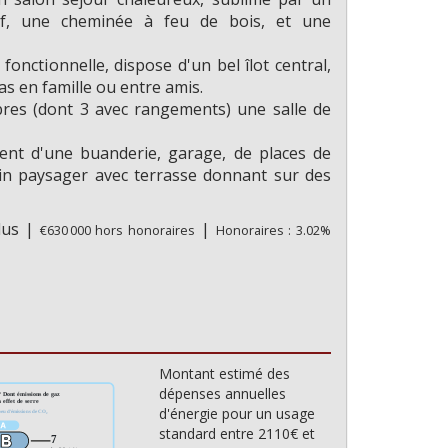
ous plus de photos?
if, une cheminée à feu de bois, et une
Non
 fonctionnelle, dispose d'un bel îlot central,
as en famille ou entre amis.
bres (dont 3 avec rangements) une salle de
nt d'une buanderie, garage, de places de
din paysager avec terrasse donnant sur des
clus
|
|
€630 000
hors honoraires
Honoraires : 3.02%
Montant estimé des
dépenses annuelles
d'énergie pour un usage
standard entre 2110€ et