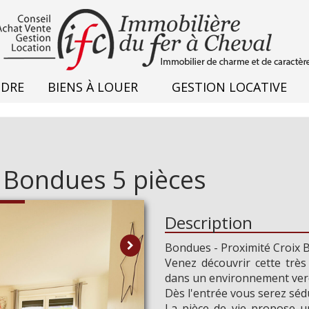
NDRE
BIENS À LOUER
GESTION LOCATIVE
Bondues 5 pièces
Description
Bondues - Proximité Croix 
Venez découvrir cette très
Plus 
dans un environnement verd
Dès l'entrée vous serez sédui
La pièce de vie propose u