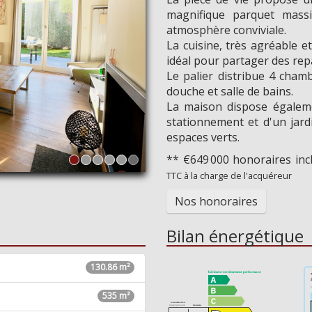
Voulez-v
magnifique parquet mass
atmosphère conviviale.
Oui
La cuisine, très agréable et
idéal pour partager des rep
Le palier distribue 4 cham
douche et salle de bains.
La maison dispose égaleme
stationnement et d'un jar
espaces verts.
** €649 000
honoraires in
TTC à la charge de l'acquéreur
Nos honoraires
Bilan énergétique
130.86 m²
535 m²