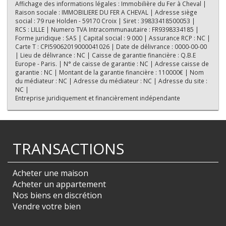
Affichage des informations légales : Immobilière du Fer à Cheval |
Raison sociale : IMMOBILIERE DU FER A CHEVAL | Adresse siège
social : 79 rue Holden - 59170 Croix | Siret : 39833418500053 |
RCS : LILLE | Numero TVA Intracommunautaire : FR9398334185 |
Forme juridique : SAS | Capital social : 9 000 | Assurance RCP : NC |
Carte T : CPI59062019000041026 | Date de délivrance : 0000-00-00
| Lieu de délivrance : NC | Caisse de garantie financière : Q.B.E
Europe - Paris. | N° de caisse de garantie : NC | Adresse caisse de
garantie : NC | Montant de la garantie financière : 110000€ | Nom
du médiateur : NC | Adresse du médiateur : NC | Adresse du site :
NC |
Entreprise juridiquement et financièrement indépendante
TRANSACTIONS
Acheter une maison
Acheter un appartement
Nos biens en discrétion
Vendre votre bien