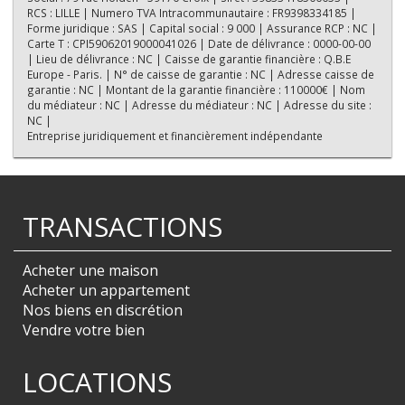
RCS : LILLE | Numero TVA Intracommunautaire : FR9398334185 |
Forme juridique : SAS | Capital social : 9 000 | Assurance RCP : NC |
Carte T : CPI59062019000041026 | Date de délivrance : 0000-00-00
| Lieu de délivrance : NC | Caisse de garantie financière : Q.B.E
Europe - Paris. | N° de caisse de garantie : NC | Adresse caisse de
garantie : NC | Montant de la garantie financière : 110000€ | Nom
du médiateur : NC | Adresse du médiateur : NC | Adresse du site :
NC |
Entreprise juridiquement et financièrement indépendante
TRANSACTIONS
Acheter une maison
Acheter un appartement
Nos biens en discrétion
Vendre votre bien
LOCATIONS