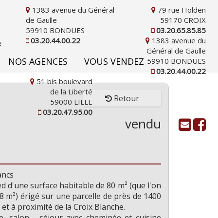
1383 avenue du Général
79 rue Holden
de Gaulle
59170 CROIX
59910 BONDUES
03.20.65.85.85
03.20.44.00.22
1383 avenue du
Général de Gaulle
NOS AGENCES
VOUS VENDEZ
59910 BONDUES
03.20.44.00.22
51 bis boulevard
de la Liberté
Retour
59000 LILLE
03.20.47.95.00
vendu
ancs
ed d'une surface habitable de 80 m² (que l'on
d'informations
8 m²) érigé sur une parcelle de près de 1400
et à proximité de la Croix Blanche.
e, salon - séjour avec cheminée et cuisine