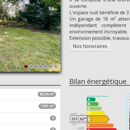
Voulez-v
ouverte.
L'espace nuit bénéficie de 3
Oui
Un garage de 18 m² atten
indépendant complèten
environnement incroyable.
Extension possible, travaux
Nos honoraires
Bilan énergétique
80.36 m²
1391 m²
4
3