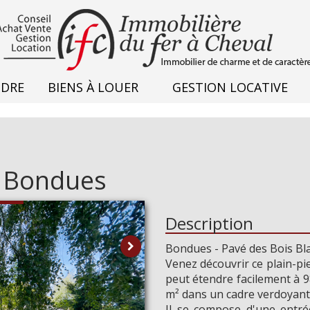
NDRE
BIENS À LOUER
GESTION LOCATIVE
 Bondues
Description
Bondues - Pavé des Bois Bl
Venez découvrir ce plain-pi
Plus 
peut étendre facilement à 9
m² dans un cadre verdoyant 
Il se compose d'une entré