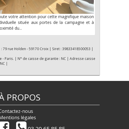
ute votre attention pour cette magnifique maison
dividuelle située aux portes de la campagne et à
oximité du...
 : 79 rue Holden - 59170 Croix | Siret : 39833418500053 |
e - Paris. | N° de caisse de garantie : NC | Adresse caisse
 NC |
À PROPOS
Contactez-nous
Mentions légales
03.20.65.85.85