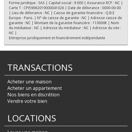
Forme juridique : SAS | Capital social : 9 000 | Assurance RCP : NC |
Carte T : CPI59062019000041026 | Date de délivrance : 0000-00-00
| Lieu de délivrance : NC | Caisse de garantie financière : Q.B.E
Europe - Paris. | N° de caisse de garantie : NC | Adresse caisse de
garantie : NC | Montant de la garantie financière : 110000€ | Nom
du médiateur : NC | Adresse du médiateur : NC | Adresse du site :
NC |
Entreprise juridiquement et financièrement indépendante
TRANSACTIONS
Acheter une maison
Acheter un appartement
Nos biens en discrétion
Vendre votre bien
LOCATIONS