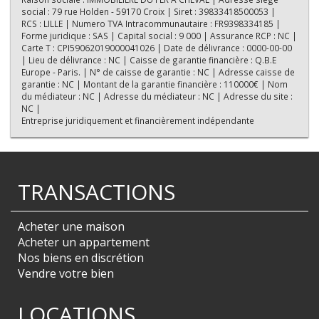
social : 79 rue Holden - 59170 Croix | Siret : 39833418500053 |
RCS : LILLE | Numero TVA Intracommunautaire : FR9398334185 |
Forme juridique : SAS | Capital social : 9 000 | Assurance RCP : NC |
Carte T : CPI59062019000041026 | Date de délivrance : 0000-00-00
| Lieu de délivrance : NC | Caisse de garantie financière : Q.B.E
Europe - Paris. | N° de caisse de garantie : NC | Adresse caisse de
garantie : NC | Montant de la garantie financière : 110000€ | Nom
du médiateur : NC | Adresse du médiateur : NC | Adresse du site :
NC |
Entreprise juridiquement et financièrement indépendante
TRANSACTIONS
Acheter une maison
Acheter un appartement
Nos biens en discrétion
Vendre votre bien
LOCATIONS