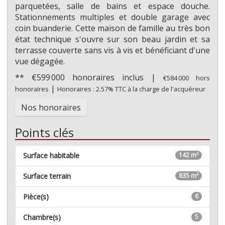
parquetées, salle de bains et espace douche.
Stationnements multiples et double garage avec
coin buanderie. Cette maison de famille au très bon
état technique s'ouvre sur son beau jardin et sa
terrasse couverte sans vis à vis et bénéficiant d'une
vue dégagée.
** €599 000
honoraires inclus
|
€584 000
hors
|
honoraires
Honoraires : 2.57% TTC à la charge de l'acquéreur
Nos honoraires
Points clés
Surface habitable
142 m²
Surface terrain
835 m²
Pièce(s)
6
Chambre(s)
5