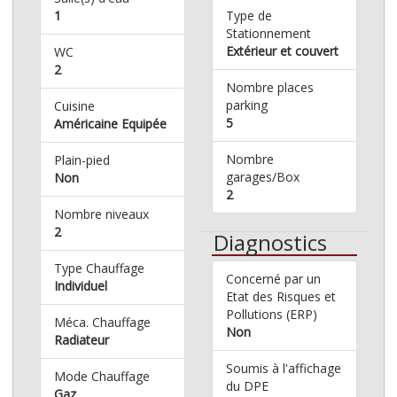
1
Type de
Stationnement
Extérieur et couvert
WC
2
Nombre places
parking
Cuisine
5
Américaine Equipée
Nombre
Plain-pied
garages/Box
Non
2
Nombre niveaux
2
Diagnostics
Type Chauffage
Concerné par un
Individuel
Etat des Risques et
Pollutions (ERP)
Méca. Chauffage
Non
Radiateur
Soumis à l'affichage
Mode Chauffage
du DPE
Gaz