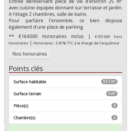
Entrée déréservant pièce de vie d'environ 25 m²
avec cuisine équipée donnant sur terrasse et jardin.
A l'étage 2 chambres, salle de bains.
Pour parfaire l'ensemble, ce bien dispose
également d'une place de parking.
** €164 000
honoraires inclus
|
€155 000
hors
|
honoraires
Honoraires : 5.81% TTC à la charge de l'acquéreur
Nos honoraires
Points clés
Surface habitable
57.7 m²
Surface terrain
0 m²
Pièce(s)
3
Chambre(s)
2
Mémoriser ce bien