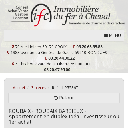
MENU
79 rue Holden
59170 CROIX
03.20.65.85.85
1383 avenue du Général de Gaulle
59910 BONDUES
03.20.44.00.22
51 bis boulevard de la Liberté
59000 LILLE
03.20.47.95.00
Accueil
3 pièces
Ref. : LP5586TL
Retour
ROUBAIX - ROUBAIX BARBIEUX -
Appartement en duplex idéal investisseur ou
1er achat