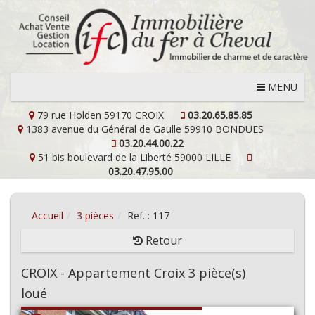
MENU
79 rue Holden
59170 CROIX
03.20.65.85.85
1383 avenue du Général de Gaulle
59910 BONDUES
03.20.44.00.22
51 bis boulevard de la Liberté
59000 LILLE
03.20.47.95.00
Accueil
3 pièces
Ref. : 117
Retour
CROIX - Appartement Croix 3 pièce(s)
loué