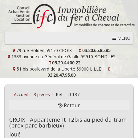
MENU
79 rue Holden
59170 CROIX
03.20.65.85.85
1383 avenue du Général de Gaulle
59910 BONDUES
03.20.44.00.22
51 bis boulevard de la Liberté
59000 LILLE
03.20.47.95.00
Accueil
3 pièces
Ref. : TL137
Retour
CROIX - Appartement T2bis au pied du tram
(prox parc barbieux)
loué