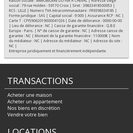
Raison sociale : IMMOBILIERE DU FER A CHEVAL | Adresse siège
social : 79 rue Holden - 59170 Croix | Siret : 39833418500053 |
RCS : LILLE | Numero TVA Intracommunautaire : FR9398334185 |
Forme juridique : SAS | Capital social : 9 000 | Assurance RCP : NC |
Carte T : CPI59062019000041026 | Date de délivrance : 0000-00-00
| Lieu de délivrance : NC | Caisse de garantie financière : Q.B.E
Europe - Paris. | N° de caisse de garantie : NC | Adresse caisse de
garantie : NC | Montant de la garantie financière : 110000€ | Nom
du médiateur : NC | Adresse du médiateur : NC | Adresse du site :
NC |
Entreprise juridiquement et financièrement indépendante
TRANSACTIONS
Acheter une maison
Acheter un appartement
Nos biens en discrétion
Vendre votre bien
LOCATIONS