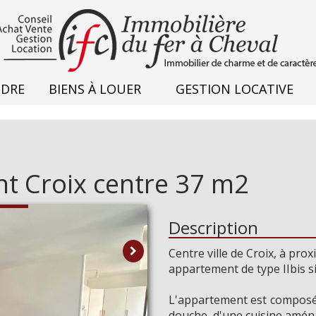
NDRE
BIENS À LOUER
GESTION LOCATIVE
t Croix centre 37 m2
Description
Centre ville de Croix, à pr
appartement de type IIbis s
L'appartement est composé 
douche, d'une cuisine aména