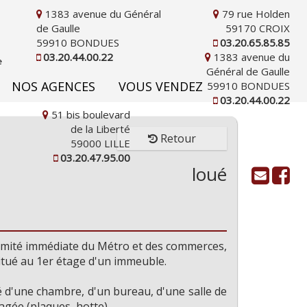
1383 avenue du Général
79 rue Holden
de Gaulle
59170 CROIX
59910 BONDUES
03.20.65.85.85
03.20.44.00.22
1383 avenue du
Général de Gaulle
NOS AGENCES
VOUS VENDEZ
59910 BONDUES
03.20.44.00.22
51 bis boulevard
de la Liberté
Retour
59000 LILLE
03.20.47.95.00
loué
oximité immédiate du Métro et des commerces,
itué au 1er étage d'un immeuble.
d'une chambre, d'un bureau, d'une salle de
gée (plaques, hotte).