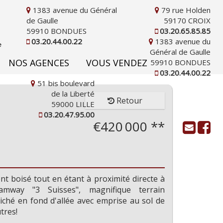
1383 avenue du Général
79 rue Holden
de Gaulle
59170 CROIX
59910 BONDUES
03.20.65.85.85
03.20.44.00.22
1383 avenue du
Général de Gaulle
NOS AGENCES
VOUS VENDEZ
59910 BONDUES
03.20.44.00.22
51 bis boulevard
de la Liberté
Retour
59000 LILLE
03.20.47.95.00
€420 000
**
t boisé tout en étant à proximité directe à
amway "3 Suisses", magnifique terrain
iché en fond d'allée avec emprise au sol de
utres!