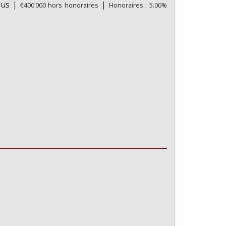
clus
|
|
€400 000
hors honoraires
Honoraires : 5.00%