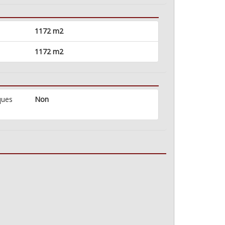
1172 m2
1172 m2
ques
Non