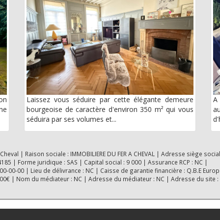
on
Laissez vous séduire par cette élégante demeure
A 
une
bourgeoise de caractère d'environ 350 m² qui vous
au
séduira par ses volumes et...
d'
 Cheval | Raison sociale : IMMOBILIERE DU FER A CHEVAL | Adresse siège social
5 | Forme juridique : SAS | Capital social : 9 000 | Assurance RCP : NC |
-00-00 | Lieu de délivrance : NC | Caisse de garantie financière : Q.B.E Europ
0000€ | Nom du médiateur : NC | Adresse du médiateur : NC | Adresse du site :