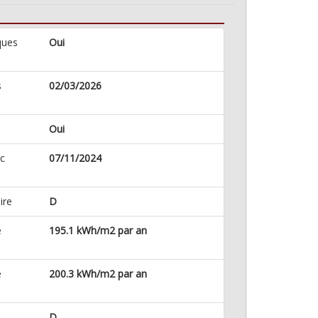
ques
Oui
s
02/03/2026
Oui
ic
07/11/2024
ire
D
e
195.1 kWh/m2 par an
e
200.3 kWh/m2 par an
D