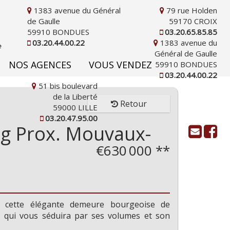
1383 avenue du Général
79 rue Holden
de Gaulle
59170 CROIX
59910 BONDUES
03.20.65.85.85
03.20.44.00.22
1383 avenue du
Général de Gaulle
NOS AGENCES
VOUS VENDEZ
59910 BONDUES
03.20.44.00.22
51 bis boulevard
de la Liberté
Retour
59000 LILLE
03.20.47.95.00
 Prox. Mouvaux-
€630 000
**
r cette élégante demeure bourgeoise de
² qui vous séduira par ses volumes et son