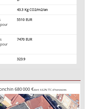
43.3 Kg CO2/m2/an
s
5510 EUR
 pour
s
7470 EUR
 pour
323.9
onchin 680 000 €
dont 4.62% TTC d'honoraires