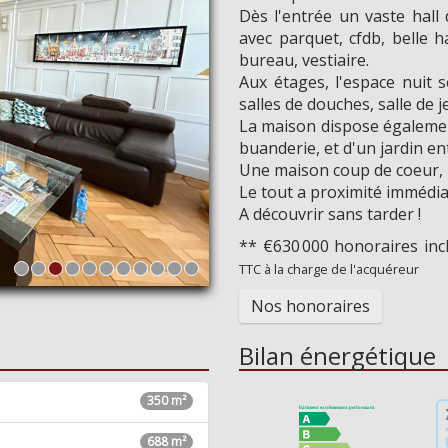
Dès l'entrée un vaste hall
avec parquet, cfdb, belle 
bureau, vestiaire.
Aux étages, l'espace nuit 
salles de douches, salle de 
La maison dispose également
buanderie, et d'un jardin e
Une maison coup de coeur, i
Le tout a proximité immédia
A découvrir sans tarder !
** €630 000
honoraires in
TTC à la charge de l'acquéreur
Nos honoraires
Bilan énergétique
350 m²
688 m²