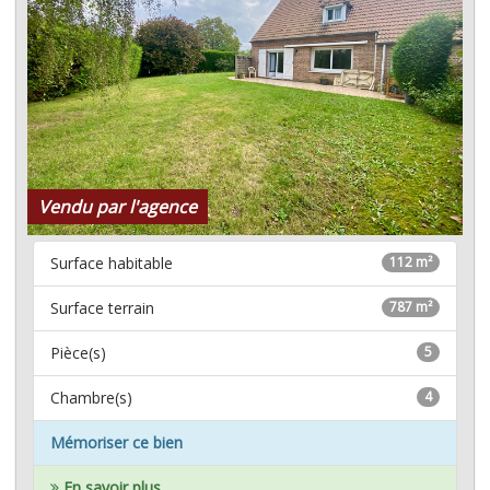
Vendu par l'agence
Surface habitable
112 m²
Surface terrain
787 m²
Pièce(s)
5
Chambre(s)
4
Mémoriser ce bien
En savoir plus