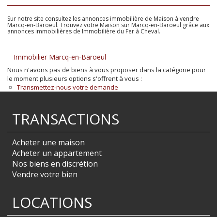
Sur notre site consultez les annonces immobilière de Maison à vendre
Marcq-en-Baroeul. Trouvez votre Maison sur Marcq-en-Baroeul grâce aux
annonces immobilières de Immobilière du Fer à Cheval.
Immobilier Marcq-en-Baroeul
Nous n'avons pas de biens à vous proposer dans la catégorie pour
le moment plusieurs options s'offrent à vous :
Transmettez-nous votre demande
TRANSACTIONS
Acheter une maison
Acheter un appartement
Nos biens en discrétion
Vendre votre bien
LOCATIONS