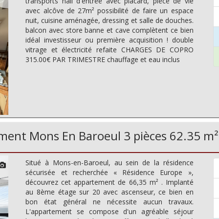
transports hall d'entrée avec placard, pièce de vie
avec alcôve de 27m² possibilité de faire un espace
nuit, cuisine aménagée, dressing et salle de douches.
balcon avec store banne et cave complètent ce bien
idéal investisseur ou première acquisition ! double
vitrage et électricité refaite CHARGES DE COPRO
315.00€ PAR TRIMESTRE chauffage et eau inclus
ent Mons En Baroeul 3 pièces 62.35 m²
Situé à Mons-en-Baroeul, au sein de la résidence
sécurisée et recherchée « Résidence Europe »,
découvrez cet appartement de 66,35 m² . Implanté
au 8ème étage sur 20 avec ascenseur, ce bien en
bon état général ne nécessite aucun travaux.
L'appartement se compose d'un agréable séjour