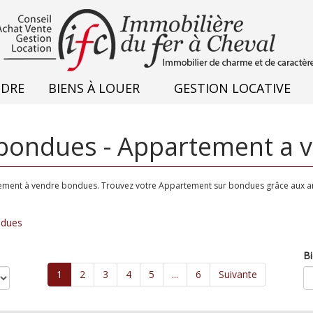
NDRE
BIENS À LOUER
GESTION LOCATIVE
bondues - Appartement a 
rtement à vendre bondues. Trouvez votre Appartement sur bondues grâce aux a
ndues
Bi
1
2
3
4
5
...
6
Suivante