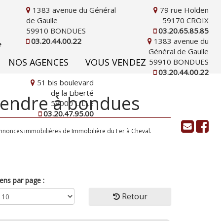
1383 avenue du Général
79 rue Holden
de Gaulle
59170 CROIX
59910 BONDUES
03.20.65.85.85
03.20.44.00.22
1383 avenue du
Général de Gaulle
NOS AGENCES
VOUS VENDEZ
59910 BONDUES
03.20.44.00.22
51 bis boulevard
de la Liberté
vendre à bondues
59000 LILLE
03.20.47.95.00
nnonces immobilières de Immobilière du Fer à Cheval.
ens par page :
Retour